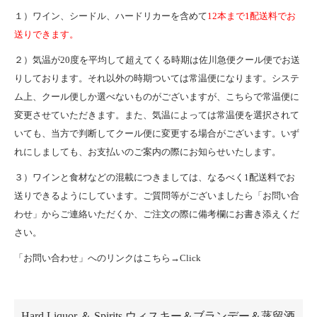
１）ワイン、シードル、ハードリカーを含めて
12本まで1配送料でお
送りできます。
２）気温が20度を平均して超えてくる時期は佐川急便クール便でお送
りしております。それ以外の時期ついては常温便になります。システ
ム上、クール便しか選べないものがございますが、こちらで常温便に
変更させていただきます。また、気温によっては常温便を選択されて
いても、当方で判断してクール便に変更する場合がございます。いず
れにしましても、お支払いのご案内の際にお知らせいたします。
３）ワインと食材などの混載につきましては、なるべく1配送料でお
送りできるようにしています。ご質問等がございましたら「お問い合
わせ」からご連絡いただくか、ご注文の際に備考欄にお書き添えくだ
さい。
「お問い合わせ」へのリンクはこちら→
Click
カテゴリー一覧
Hard Liquor ＆ Spirits ウィスキー＆ブランデー＆蒸留酒