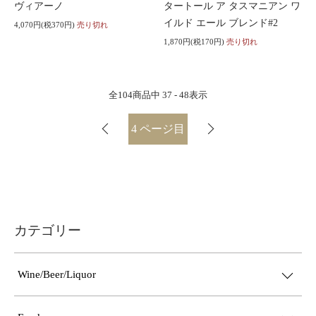
ヴィアーノ
タートール ア タスマニアン ワ
イルド エール ブレンド#2
4,070円(税370円)
売り切れ
1,870円(税170円)
売り切れ
全
104
商品中
37 - 48
表示
4
ページ目
カテゴリー
Wine/Beer/Liquor