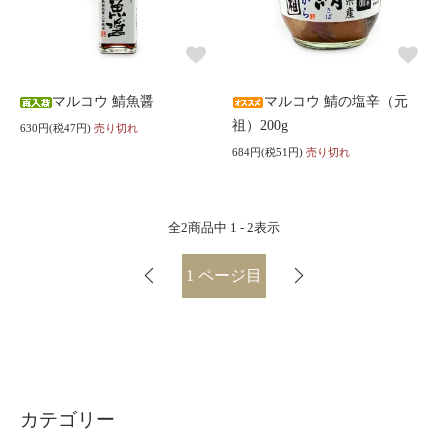
マルコウ 鯖魚醤
マルコウ 鯖の塩辛（元
祖）200g
630円(税47円)
売り切れ
684円(税51円)
売り切れ
全
2
商品中
1 - 2
表示
1
ページ目
カテゴリー