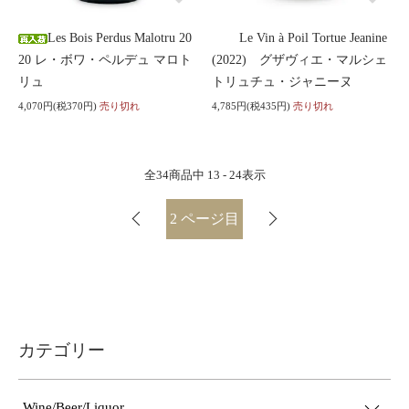
Les Bois Perdus Malotru 20
Le Vin à Poil Tortue Jeanine
20 レ・ボワ・ペルデュ マロト
(2022) グザヴィエ・マルシェ
リュ
トリュチュ・ジャニーヌ
4,070円(税370円)
売り切れ
4,785円(税435円)
売り切れ
全
34
商品中
13 - 24
表示
2
ページ目
カテゴリー
Wine/Beer/Liquor