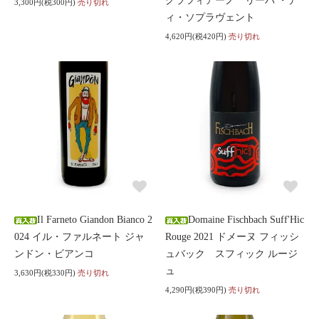
グラツィアーノ リーパ ・デ
3,300円(税300円)
売り切れ
ィ・ソプラヴェント
4,620円(税420円)
売り切れ
Il Farneto Giandon Bianco 2
Domaine Fischbach Suff'Hic
024 イル・ファルネート ジャ
Rouge 2021 ドメーヌ フィッシ
ンドン・ビアンコ
ュバック スフィック ルージ
ュ
3,630円(税330円)
売り切れ
4,290円(税390円)
売り切れ