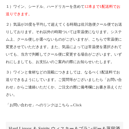
１）ワイン、シードル、ハードリカーを含めて
12本まで1配送料でお
送りできます。
２）気温が20度を平均して超えてくる時期は佐川急便クール便でお送
りしております。それ以外の時期ついては常温便になります。システ
ム上、クール便しか選べないものがございますが、こちらで常温便に
変更させていただきます。また、気温によっては常温便を選択されて
いても、当方で判断してクール便に変更する場合がございます。いず
れにしましても、お支払いのご案内の際にお知らせいたします。
３）ワインと食材などの混載につきましては、なるべく1配送料でお
送りできるようにしています。ご質問等がございましたら「お問い合
わせ」からご連絡いただくか、ご注文の際に備考欄にお書き添えくだ
さい。
「お問い合わせ」へのリンクはこちら→
Click
カテゴリー一覧
Hard Liquor ＆ Spirits ウィスキー＆ブランデー＆蒸留酒