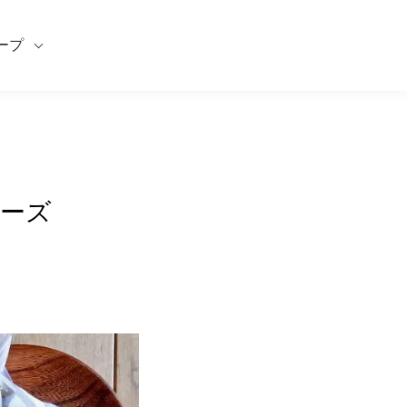
ープ
 チーズ