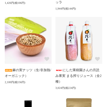
ッラ
1,426円(税106円)
1,944円(税144円)
麻の実ナッツ（生/非加熱/
にしだ果樹園さんの月読
オーガニック）
み果実 まる搾りジュース（全2
種）
2,100円(税156円)
3,024円(税224円)