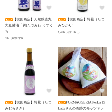
【梶田商店】天然醸造丸
【梶田商店】巽晃（たつ
大豆醤油「巽(たつみ)」うすく
みひかり）
ち
1,426円(税106円)
907円(税67円)
【梶田商店】巽紫（たつ
FORMAGGERIA PerLa Di
みむらさき）
Latteさんの奇跡のモッツァレ