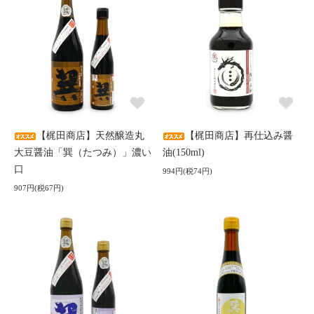
【梶田商店】天然醸造丸
【梶田商店】再仕込み醤
大豆醤油「巽（たつみ）」濃い
油(150ml)
口
994円(税74円)
907円(税67円)