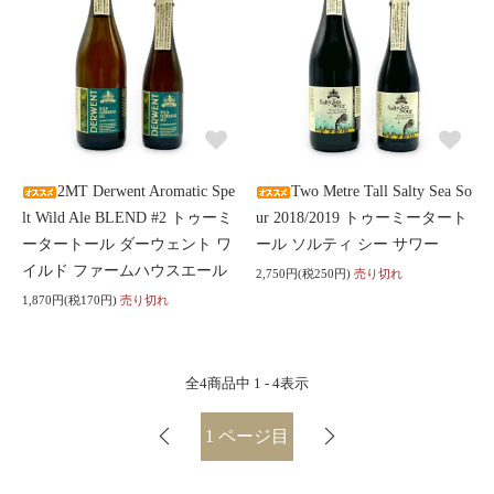
2MT Derwent Aromatic Spe
Two Metre Tall Salty Sea So
lt Wild Ale BLEND #2 トゥーミ
ur 2018/2019 トゥーミータート
ータートール ダーウェント ワ
ール ソルティ シー サワー
イルド ファームハウスエール
2,750円(税250円)
売り切れ
1,870円(税170円)
売り切れ
全
4
商品中
1 - 4
表示
1
ページ目