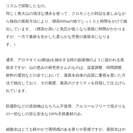
リズムで採取したもの。
同じく奥大山の清涼な湧水を使って、クロモジとの対話を楽しみなが
ら独自の蒸留方法により、標高600mの地でじっくりと時間をかけて抽
出しています。（標高が高いと気圧が低くなり蒸留に時間がかかりま
すが、一方で素材を生かした柔らかな芳香の蒸留水になりま
す。）
通常、アロマオイル(精油)を抽出する時の副産物のように扱われる蒸
留水ですが、山の恵みの研究所さんのものは、温度調整、時間調整、
材料の選別などの全てにおいて、蒸留水自体の品質に重視を置いた方
法で抽出しており、その都度、最高のクオリティを目指して仕上げら
れています。
防腐剤などの添加物はもちろん不使用、アルコールフリーで混ざりも
の一切なしの安心安全な100%天然素材のみ。
細胞水はとても軽やかで透明感のある香りや質感ですが、蒸留水はや