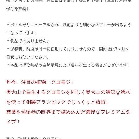
保存方法：直射日光、高温多湿を避けて冷暗所で保存（真夏は冷蔵庫
保存を推奨）
＊ボトルがリニューアルされ、以前よりも細かなスプレーが出るよう
になっています。
＊食品ではありません。
＊保存料、防腐剤は一切使用しておりませんので、開封後は3ヶ月を
目安にお使いください。
＊本品は採取時期や自然環境により違いが生じる場合がございます。
昨今、注目の植物「クロモジ」
奥大山で自生するクロモジを同じく奥大山の清涼な湧水
を使って銅製アランビックでじっくりと蒸留。
枝葉を蒸留器の限界まで詰め込んだ濃厚なプレミアムタ
イプ！
昨今、話題の植物「クロモジ」。