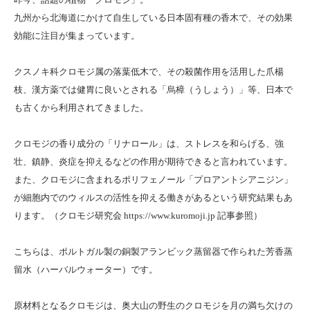
九州から北海道にかけて自生している日本固有種の香木で、その効果
効能に注目が集まっています。
クスノキ科クロモジ属の落葉低木で、その殺菌作用を活用した爪楊
枝、漢方薬では健胃に良いとされる「烏樟（うしょう）」等、日本で
も古くから利用されてきました。
クロモジの香り成分の「リナロール」は、ストレスを和らげる、強
壮、鎮静、炎症を抑えるなどの作用が期待できると言われています。
また、クロモジに含まれるポリフェノール「プロアントシアニジン」
が細胞内でのウィルスの活性を抑える働きがあるという研究結果もあ
ります。（クロモジ研究会
https://www.kuromoji.jp
記事参照）
こちらは、ポルトガル製の銅製アランビック蒸留器で作られた芳香蒸
留水（ハーバルウォーター）です。
原材料となるクロモジは、奥大山の野生のクロモジを月の満ち欠けの