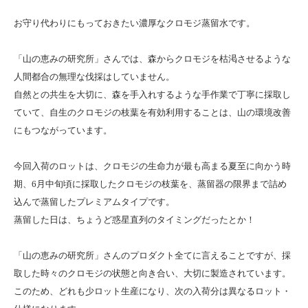
お守り代わりにもっておきたい濃厚なクロモジ蒸留水です。
「山の恵みの研究所」さんでは、森からクロモジを枯渇させるような
人間都合の無理な伐採はしていません。
自然との共生を大切に、森を手入れするような手作業で丁寧に採取し
ていて、自生のクロモジの枝葉を有効利用することは、山の環境改善
にもつながっています。
今回入荷のロットは、クロモジの生命力が最も高まる夏至に向かう時
期、6月中旬頃に採取したクロモジの枝葉を、蒸留器の限界まで詰め
込んで蒸留したプレミアムタイプです。
蒸留した日は、ちょうど惑星直列のタイミングだったとか！
「山の恵みの研究所」さんのプロダクト全てに言えることですが、採
取した時々のクロモジの状態と向き合い、大切に製造されています。
このため、どれも少ロット生産になり、次の入荷分は異なるロット・