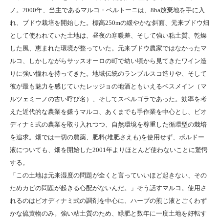
ノ。2000年、当主であるマルコ・ベルトーニは、8ha放棄地を手に入
れ、ブドウ栽培を開始した。標高250mの緩やかな斜面、元来ブドウ畑
として使われていた土地は、昼夜の寒暖差、そして強い粘土質、乾燥
した風、恵まれた環境が整っていた。元来ブドウ農家ではなかったマ
ルコ、しかしながらサッスオーロの町で幼い頃から見てきたワイン造
りに強い憧れを持ってきた。地域伝統のランブルスコ造りや、そして
彼が最も魅力を感じていたレッジョの地酒ともいえるベスメイン（マ
ルツェミーノの古い呼び名）、そしてスペルゴラであった。効率を考
えた近代的な農業を嫌うマルコ、あくまでも手作業を中心とし、ビオ
ディナミ式の農業を取り入れつつ、自然環境を尊重した循環型の栽培
を追求。畑では一切の農薬、肥料(堆肥さえも)を使用せず、ボルドー
液についても、畑を開始した2001年よりほとんど使わないことに驚愕
する。
「この土地は元来湿度の問題が全くと言っていいほど起きない、その
ためカビの問題が起きる心配がないんだ。」そう話すマルコ。使用さ
れるのはビオディナミ式の調剤を中心に、ハーブの煎じ液とごくわず
かな硫黄物のみ。強い粘土質のため、緑肥と数年に一度土地を好転す