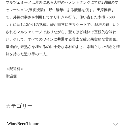
マルツェミーノは屋外にある大型のセメントタンクにて約2週間のマ
セレーション(果皮浸漬)、野生酵母による醗酵を促す。圧搾後春ま
で、外気の寒さを利用してオリ引きを行う。使い古した木樽（500
Ｌ）に写し12か月の熟成。酸が非常にデリケートで、栽培の難しいと
されるマルツェミーノでありながら、驚くほど純粋で直観的な味わ
い。そして、すべてのワインに共通する骨太な酸と果実的な雰囲気。
醸造的な未熟さを埋めるのに十分な素材のよさ。素晴らしい信念と情
熱を持った造り手の一人。
＜配送料＞
常温便
カテゴリー
Wine/Beer/Liquor