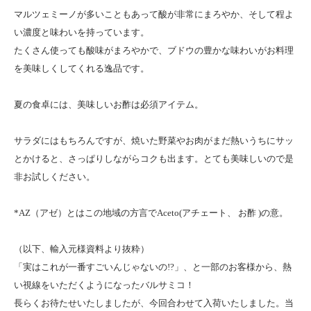
マルツェミーノが多いこともあって酸が非常にまろやか、そして程よ
い濃度と味わいを持っています。
たくさん使っても酸味がまろやかで、ブドウの豊かな味わいがお料理
を美味しくしてくれる逸品です。
夏の食卓には、美味しいお酢は必須アイテム。
サラダにはもちろんですが、焼いた野菜やお肉がまだ熱いうちにサッ
とかけると、さっぱりしながらコクも出ます。とても美味しいので是
非お試しください。
*AZ（アゼ）とはこの地域の方言でAceto(アチェート、 お酢 )の意。
（以下、輸入元様資料より抜粋）
「実はこれが一番すごいんじゃないの!?」、と一部のお客様から、熱
い視線をいただくようになったバルサミコ！
長らくお待たせいたしましたが、今回合わせて入荷いたしました。当