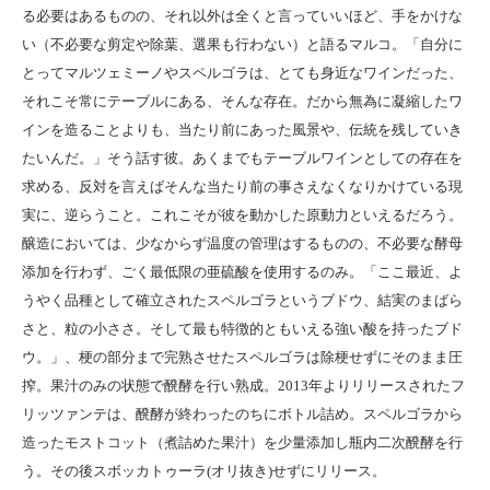
る必要はあるものの、それ以外は全くと言っていいほど、手をかけな
い（不必要な剪定や除葉、選果も行わない）と語るマルコ。「自分に
とってマルツェミーノやスペルゴラは、とても身近なワインだった、
それこそ常にテーブルにある、そんな存在。だから無為に凝縮したワ
インを造ることよりも、当たり前にあった風景や、伝統を残していき
たいんだ。」そう話す彼。あくまでもテーブルワインとしての存在を
求める、反対を言えばそんな当たり前の事さえなくなりかけている現
実に、逆らうこと。これこそが彼を動かした原動力といえるだろう。
醸造においては、少なからず温度の管理はするものの、不必要な酵母
添加を行わず、ごく最低限の亜硫酸を使用するのみ。「ここ最近、よ
うやく品種として確立されたスペルゴラというブドウ、結実のまばら
さと、粒の小ささ。そして最も特徴的ともいえる強い酸を持ったブド
ウ。」、梗の部分まで完熟させたスペルゴラは除梗せずにそのまま圧
搾。果汁のみの状態で醗酵を行い熟成。2013年よりリリースされたフ
リッツァンテは、醗酵が終わったのちにボトル詰め。スペルゴラから
造ったモストコット（煮詰めた果汁）を少量添加し瓶内二次醗酵を行
う。その後スボッカトゥーラ(オリ抜き)せずにリリース。