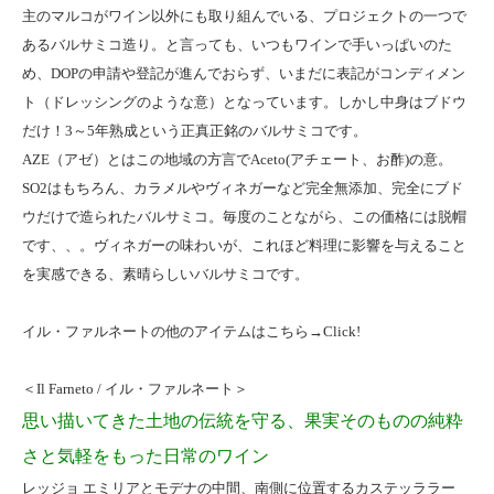
主のマルコがワイン以外にも取り組んでいる、プロジェクトの一つで
あるバルサミコ造り。と言っても、いつもワインで手いっぱいのた
め、DOPの申請や登記が進んでおらず、いまだに表記がコンディメン
ト（ドレッシングのような意）となっています。しかし中身はブドウ
だけ！3～5年熟成という正真正銘のバルサミコです。
AZE（アゼ）とはこの地域の方言でAceto(アチェート、お酢)の意。
SO2はもちろん、カラメルやヴィネガーなど完全無添加、完全にブド
ウだけで造られたバルサミコ。毎度のことながら、この価格には脱帽
です、、。ヴィネガーの味わいが、これほど料理に影響を与えること
を実感できる、素晴らしいバルサミコです。
イル・ファルネートの他のアイテムはこちら→
Click!
＜Il Farneto / イル・ファルネート＞
思い描いてきた土地の伝統を守る、果実そのものの純粋
さと気軽をもった日常のワイン
レッジョ エミリアとモデナの中間、南側に位置するカステッララー