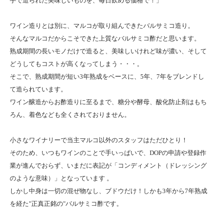
手で造られた美味しいものを、毎日飲める価格で！」
ワイン造りとは別に、マルコが取り組んできたバルサミコ造り。
そんなマルコだからこそできた上質なバルサミコ酢だと思います。
熟成期間の長いモノだけで造ると、美味しいけれど味が濃い、そして
どうしてもコストが高くなってしまう・・・。
そこで、熟成期間が短い3年熟成をベースに、5年、7年をブレンドし
て造られています。
ワイン醸造からお酢造りに至るまで、糖分や酵母、酸化防止剤はもち
ろん、着色なども全くされておりません。
小さなワイナリーで当主マルコ以外のスタッフはただひとり！
そのため、いつもワインのことで手いっぱいで、DOPの申請や登録作
業が進んでおらず、いまだに表記が「コンディメント（ドレッシング
のような意味）」となっています 。
しかし中身は一切の混ぜ物なし、ブドウだけ！しかも3年から7年熟成
を経た"正真正銘の"バルサミコ酢です。