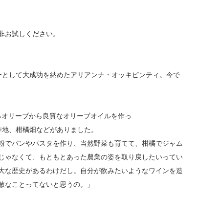
非お試しください。
ナリーとして大成功を納めたアリアンナ・オッキピンティ。今で
えるオリーブから良質なオリーブオイルを作っ
耕作地、柑橘畑などがありました。
粉でパンやパスタを作り、当然野菜も育てて、柑橘でジャム
じゃなくて、もともとあった農業の姿を取り戻したいってい
大な歴史があるわけだし。自分が飲みたいようなワインを造
敵なことってないと思うの。」