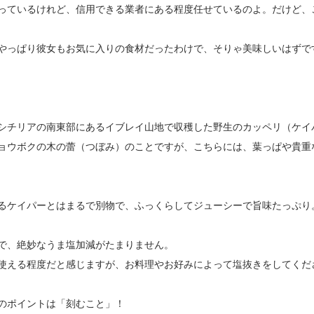
っているけれど、信用できる業者にある程度任せているのよ。だけど、
やっぱり彼女もお気に入りの食材だったわけで、そりゃ美味しいはずで
シチリアの南東部にあるイブレイ山地で収穫した野生のカッペリ（ケイ
ョウボクの木の蕾（つぼみ）のことですが、こちらには、葉っぱや貴重なC
るケイパーとはまるで別物で、ふっくらしてジューシーで旨味たっぷり
で、絶妙なうま塩加減がたまりません。
使える程度だと感じますが、お料理やお好みによって塩抜きをしてくだ
のポイントは「刻むこと」！