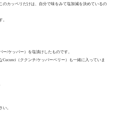
このカッペリだけは、自分で味をみて塩加減を決めているの
す。
パー/ケッパー）を塩漬けしたものです。
ucunci（ククンチ/ケッパーベリー）も一緒に入っていま
。
さい。