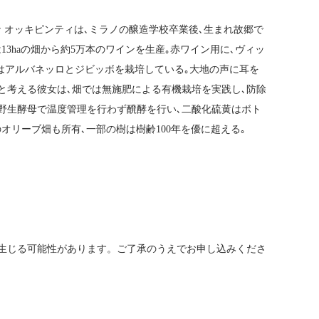
 オッキピンティは､ミラノの醸造学校卒業後､生まれ故郷で
13haの畑から約5万本のワインを生産｡赤ワイン用に､ヴィッ
はアルバネッロとジビッボを栽培している｡大地の声に耳を
と考える彼女は､畑では無施肥による有機栽培を実践し､防除
､野生酵母で温度管理を行わず醗酵を行い､二酸化硫黄はボト
オリーブ畑も所有､一部の樹は樹齢100年を優に超える｡
生じる可能性があります。ご了承のうえでお申し込みくださ