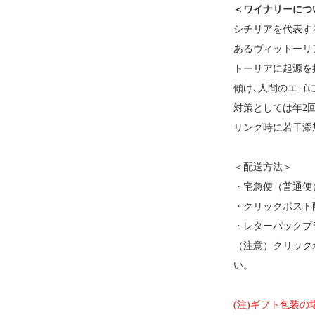
＜ワイナリーにつ
シチリアを代表す
あるヴィットーリア
トーリアに起源を
傾け､人間のエゴ
対策としては年2
リング時に若干添加
＜配送方法＞
・宅急便（普通便
・クリックポスト配
・レターパックプラ
（注意）クリック
い。
(注)ギフト包装