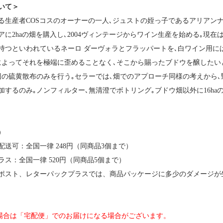
いて＞
る生産者COSコスのオーナーの一人､ジュストの姪っ子であるアリアンナ
に2haの畑を購入し､2004ヴィンテージからワイン生産を始める｡現在は
持つといわれているネーロ ダーヴォラとフラッパートを､白ワイン用に
によってそれを極端に歪めることなく､そこから賜ったブドウを醸したい
回の硫黄散布のみを行う｡セラーでは､畑でのアプローチ同様の考えから
するのみ｡ノンフィルター､無清澄でボトリング｡ブドウ畑以外に16haの
）
送可：全国一律 248円（同商品3個まで）
ス：全国一律 520円（同商品5個まで）
ポスト、レターパックプラスでは、商品パッケージに多少のダメージが
の場合は「宅配便」でのお届けになる場合がございます。