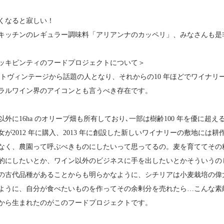
くなると寂しい！
キッチンのレギュラー調味料「アリアンナのカッペリ」、みなさんも是
ッキピンティのフードプロジェクトについて＞
ァーストヴィンテージから話題の人となり、それからの10 年ほどでワイ
ラルワイン界のアイコンとも言うべき存在です。
外に16ha のオリーブ畑も所有しており､一部は樹齢100 年を優に超
が2012 年に購入、2013 年に創設した新しいワイナリーの敷地には
なく、農園って呼ぶべきものにしたいって思ってるの。麦を育ててその
的にしたいとか、ワイン以外のビジネスに手を出したいとかそういうの
の古代品種があることからも明らかなように、シチリアは小麦栽培の偉
ように、自分が食べたいものを作ってその余剰分を売れたら…こんな素
から生まれたのがこのフードプロジェクトです。