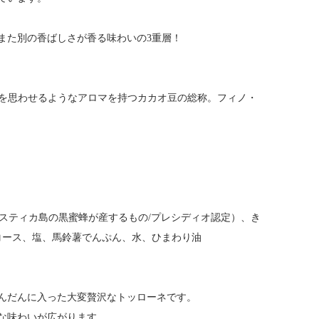
また別の香ばしさが香る味わいの3重層！
芽を思わせるようなアロマを持つカカオ豆の総称。フィノ・
。
ウスティカ島の黒蜜蜂が産するもの/プレシディオ認定）、き
コース、塩、馬鈴薯でんぷん、水、ひまわり油
んだんに入った大変贅沢なトッローネです。
な味わいが広がります。