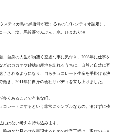
州ウスティカ島の黒蜜蜂が産するもの/プレシディオ認定）、
コース、塩、馬鈴薯でんぷん、水、ひまわり油
、自身の人生が物凄く空虚な事に気付き、2008年に仕事を
などのカカオや砂糖の産地を訪れるうちに、自然と自然に寄
魅了されるようになり、自らチョコレート生産を手掛ける決
働き、2011年に自身の会社サバディを立ち上げました。
が多くあることで有名な町。
ョコレートにするという非常にシンプルなもの。溶けずに残
法にはない考えを持ち込みます。
、艶やかな見かけを実現するための作業工程は、現代のチョ