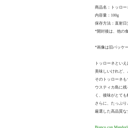
商品名：トッロー
内容量：100g
保存方法：直射日
*開封後は、他の
*画像は旧パッケ
トッローネといえ
美味しいけれど、
そのトッローネも
ウスティカ島に残
く、後味がとても
さらに、たっぷり
厳選した高品質な
Bianco con M