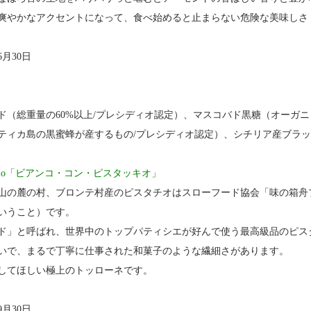
爽やかなアクセントになって、食べ始めると止まらない危険な美味しさ
6月30日
ド（総重量の60%以上/プレシディオ認定）、マスコバド黒糖（オーガ
ティカ島の黒蜜蜂が産するもの/プレシディオ認定）、シチリア産ブラ
istacchio「ビアンコ・コン・ピスタッキオ」
山の麓の村、ブロンテ村産のピスタチオはスローフード協会「味の箱舟
いうこと）です。
ド」と呼ばれ、世界中のトップパティシエが好んで使う最高級品のピス
いで、まるで丁寧に仕事された和菓子のような繊細さがあります。
してほしい極上のトッローネです。
9月30日