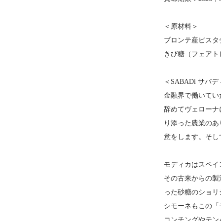
＜原材料＞
ブロンテ産ピスタ
きび糖（フェアト
＜SABADi サバ
金融界で働いてい
辞めてヴェローナ
り添った農業のあ
意をします。そし
モディカはスペイ
その古来からの製
った砂糖のショリ
シモーネもこの「
コンチングやテン