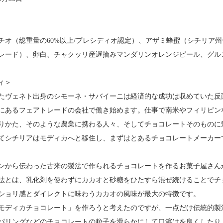
チオ（総重量の60%以上/プレシディオ認定）、アザミ蜂蜜（シチリア
レード）、卵白、チャクッリ産遅摘みマンダリンオレンジピール、グル
ディ＞
たヴェネト出身のシモーネ・サバイーニは経済的な成功は収めていた反面
にあるフェアトレードの会社で働き始めます。仕事で南米やフィリピン
りかた、そのような農業に携わる人々、そしてチョコレートそのものに
てシチリアはモディカへと移住し、まずはとあるチョコレートメーカーで
ンから伝わった古来の製法で作られるチョコレートを作るお菓子屋さん
法とは、乳化剤を使わずにカカオと砂糖をひたすら混ぜ続けることでチ
ショリ感とダイレクトに味わうカカオの風味が最大の特徴です。
モディカチョコレート」を作ろうと考えたのですが、一点だけ伝統的製
パリングなどのチョコレートの粒子を滑らかにして口溶けを良くしたり