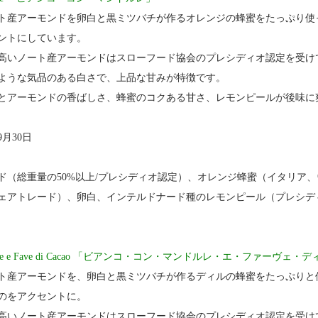
ト産アーモンドを卵白と黒ミツバチが作るオレンジの蜂蜜をたっぷり使
ントにしています。
高いノート産アーモンドはスローフード協会のプレシディオ認定を受け
ような気品のある白さで、上品な甘みが特徴です。
とアーモンドの香ばしさ、蜂蜜のコクある甘さ、レモンピールが後味に
9月30日
ド（総重量の50%以上/プレシディオ認定）、オレンジ蜂蜜（イタリア
ェアトレード）、卵白、インテルドナード種のレモンピール（プレシデ
Mandorle e Fave di Cacao 「ビアンコ・コン・マンドルレ・エ・ファーヴェ
ト産アーモンドを、卵白と黒ミツバチが作るディルの蜂蜜をたっぷりと
のをアクセントに。
高いノート産アーモンドはスローフード協会のプレシディオ認定を受け