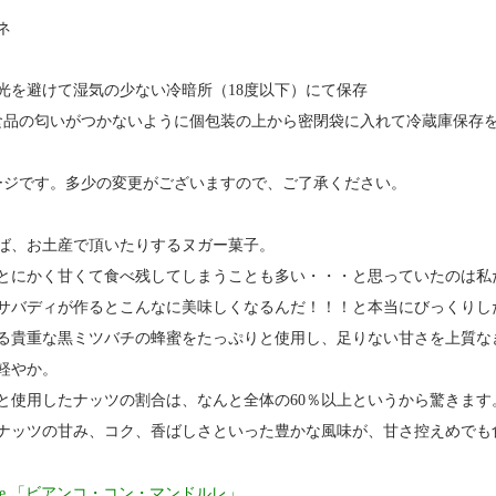
ネ
光を避けて湿気の少ない冷暗所（18度以下）にて保存
食品の匂いがつかないように個包装の上から密閉袋に入れて冷蔵庫保存
ージです。多少の変更がございますので、ご了承ください。
ば、お土産で頂いたりするヌガー菓子。
とにかく甘くて食べ残してしまうことも多い・・・と思っていたのは私
サバディが作るとこんなに美味しくなるんだ！！！と本当にびっくりし
る貴重な黒ミツバチの蜂蜜をたっぷりと使用し、足りない甘さを上質な
軽やか。
と使用したナッツの割合は、なんと全体の60％以上というから驚きます
ナッツの甘み、コク、香ばしさといった豊かな風味が、甘さ控えめでも
andorle 「ビアンコ・コン・マンドルレ」