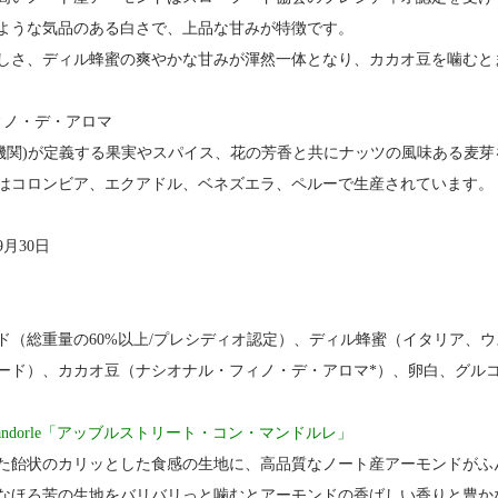
ような気品のある白さで、上品な甘みが特徴です。
しさ、ディル蜂蜜の爽やかな甘みが渾然一体となり、カカオ豆を噛むと
ィノ・デ・アロマ
コア機関)が定義する果実やスパイス、花の芳香と共にナッツの風味ある麦
％はコロンビア、エクアドル、ベネズエラ、ペルーで生産されています
9月30日
ド（総重量の60%以上/プレシディオ認定）、ディル蜂蜜（イタリア、
ード）、カカオ豆（ナシオナル・フィノ・デ・アロマ*）、卵白、グル
 con Mandorle「アッブルストリート・コン・マンドルレ」
た飴状のカリッとした食感の生地に、高品質なノート産アーモンドがふ
なほろ苦の生地をバリバリっと噛むとアーモンドの香ばしい香りと豊か