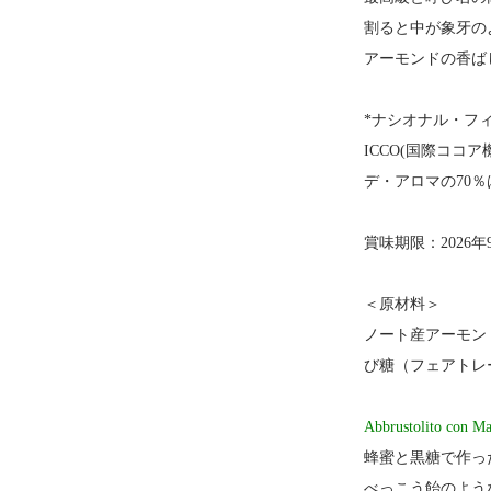
割ると中が象牙の
アーモンドの香ば
*ナシオナル・フ
ICCO(国際コ
デ・アロマの70
賞味期限：2026年
＜原材料＞
ノート産アーモン
び糖（フェアトレ
Abbrustolito
蜂蜜と黒糖で作っ
べっこう飴のよう