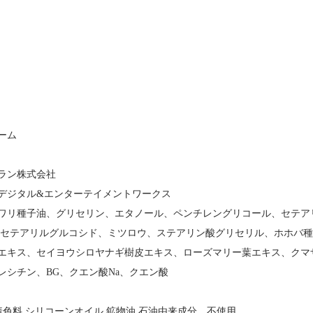
ーム
ラン株式会社
デジタル&エンターテイメントワークス
ワリ種子油、グリセリン、エタノール、ペンチレングリコール、セテア
、セテアリルグルコシド、ミツロウ、ステアリン酸グリセリル、ホホバ
エキス、セイヨウシロヤナギ樹皮エキス、ローズマリー葉エキス、クマ
レシチン、BG、クエン酸Na、クエン酸
着色料 シリコーンオイル 鉱物油 石油由来成分 不使用