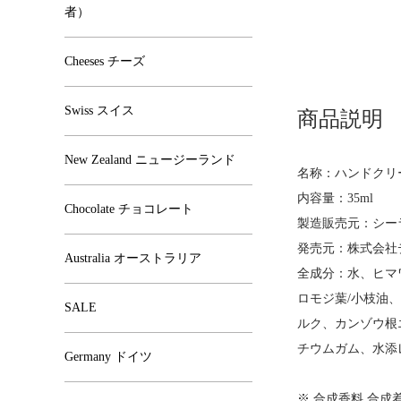
者）
Cheeses チーズ
Swiss スイス
商品説明
New Zealand ニュージーランド
名称：ハンドクリ
内容量：35ml
Chocolate チョコレート
製造販売元：シー
発売元：株式会社
Australia オーストラリア
全成分：水、ヒマ
ロモジ葉/小枝油
SALE
ルク、カンゾウ根
チウムガム、水添
Germany ドイツ
※ 合成香料 合成