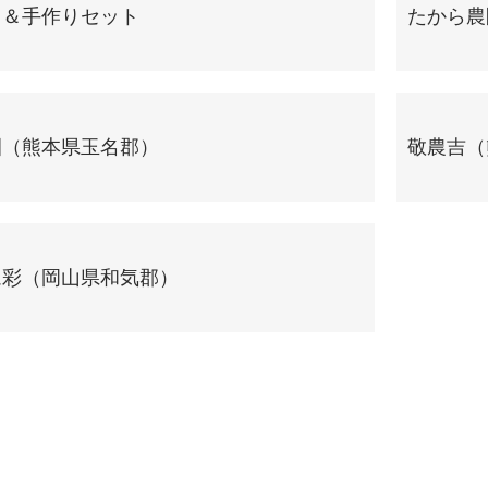
ト＆手作りセット
たから農
園（熊本県玉名郡）
敬農吉（
ム彩（岡山県和気郡）