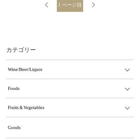
1
ページ目
カテゴリー
Wine/Beer/Liquor
Foods
Fruits＆Vegetables
Goods