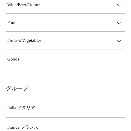
Wine/Beer/Liquor
Foods
Fruits＆Vegetables
Goods
グループ
Italia イタリア
France フランス