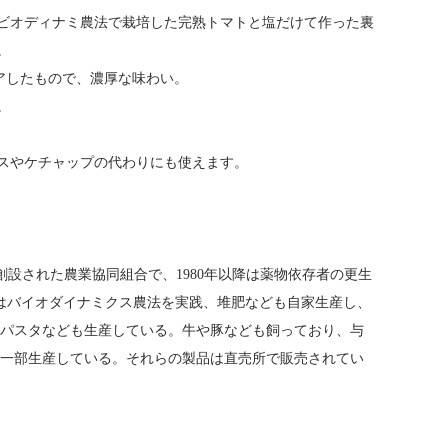
、ビオディナミ農法で栽培した完熟トマトと塩だけて作った裏
。
クリアしたもので、濃厚な味わい。
。
スやケチャップの代わりにも使えます。
く創設された農業協同組合で、1980年以降は薬物依存者の更生
ではバイオダイナミクス農法を実践、堆肥なども自家生産し、
、パスタなども生産している。牛や豚なども飼っており、与
も一部生産している。それらの製品は直売所で販売されてい