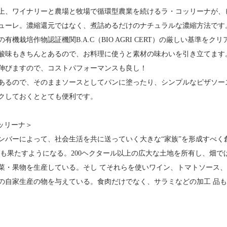
以上、ワイナリーと農場と牧場で循環型農業を続けるラ・コッリーナが
ューレ。濃縮還元ではなく、煮詰めるだけのナチュラルな濃縮方法です
有機栽培作物認証機関B.A.C（BIO AGRI CERT）の厳しい基準を
酸味もきちんとあるので、お料理に使うと素材の味わいを引き立てます
伸びますので、コストパフォーマンスも良し！
あるので、そのままソースとしてパンに塗ったり、シンプルなピザソー
クしておくととても便利です。
ラ コッリーナ＞
のメンバーによって、社会生活を共に送っていく大きな“家族”を形成すべ
 も果たすようになる。200ヘクタール以上の広大な土地を所有し、畑
菜・果物を生産している。そし てそれらを使いワイン、トマトソース
の自家生産の物を与えている。食肉だけでなく、サラミなどの加工 品