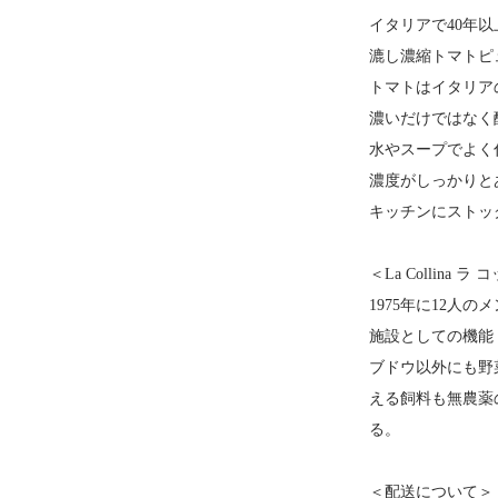
イタリアで40年
漉し濃縮トマトピ
トマトはイタリアの
濃いだけではなく
水やスープでよく
濃度がしっかりと
キッチンにストッ
＜La Collina 
1975年に12人
施設としての機能
ブドウ以外にも野
える飼料も無農薬
る。
＜配送について＞