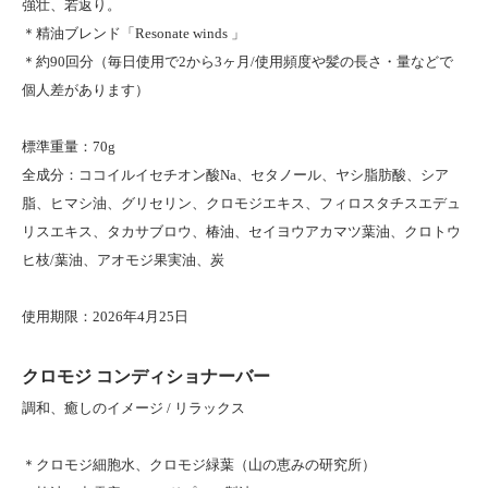
強壮、若返り。
＊精油ブレンド「Resonate winds 」
＊約90回分（毎日使用で2から3ヶ月/使用頻度や髪の長さ・量などで
個人差があります）
標準重量：70g
全成分：ココイルイセチオン酸Na、セタノール、ヤシ脂肪酸、シア
脂、ヒマシ油、グリセリン、クロモジエキス、フィロスタチスエデュ
リスエキス、タカサブロウ、椿油、セイヨウアカマツ葉油、クロトウ
ヒ枝/葉油、アオモジ果実油、炭
使用期限：2026年4月25日
クロモジ コンディショナーバー
調和、癒しのイメージ / リラックス
＊クロモジ細胞水、クロモジ緑葉（山の恵みの研究所）