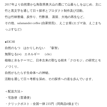
2017年より自然豊かな鳥取県奥大山の麓にて山暮らしをはじめ、主に
竹と黒文字を通して日々探求とプロダクト制作及び活動。
竹は竹林整備、炭作り、竹酢液、 蒸留、大地の再生など。
その他、salamander coffee (自家焙煎) 、えごま畑 (エゴマ油、えごまち
っぷすなど)
●EICHI
自然のもつ はかりしれない 『叡智』
無限なる(∞) エネルギー （chi）
植物と水をテーマに、日本古来の聖なる樹木「クロモジ」の研究とモ
ノづくり。
自然がもたらす生命体への神秘。
活動を通して日々考察を深め、その探求への道を歩んでいます。
＜配送方法＞
・宅急便（普通便）
・クリックポスト：全国一律 235円（同商品6個まで）