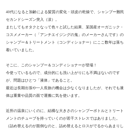
40代になると加齢による髪質の変化・頭皮の乾燥で、シャンプー難民
セカンドシーズン突入（涙）。
またしてもオタクとなって色々と試した結果、某国産オーガニック・
コスメメーカー（「アンチエイジングの鬼」のメーカーさんです）の
シャンプー＆トリートメント（コンディショナー）にここ数年は落ち
着いていました。
そこに、このシャンプー＆コンディショナーが登場！
今使っているもので、成分的にも洗い上がりにも不満はないのです
が、問題はひとつ「液体」であること。
最近は長期出張や一人長旅の機会は少なくなりましたが、それでも液
体は重量や品質の面で運搬に気を使います。
近所の温泉にいくのに、結構な大きさのシャンプーボトルとトリート
メントのチューブを持っていくのが若干ストレスではありました。
（詰め替えるのが面倒なのと、詰め替えるとロスがでるからあまりし