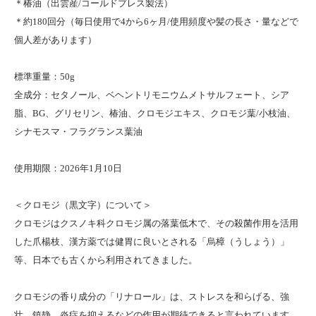
＊椿油（出雲産/コールドプレス製法）
＊約180回分（毎日使用で4から6ヶ月/使用頻度や髪の長さ・量などで
個人差があります）
標準重量：50g
全成分：セタノール、ベヘントリモニウムメトサルフェート、シア
脂、BG、グリセリン、椿油、クロモジエキス、クロモジ葉/小枝油、
シナモスマ・フラグランス葉油
使用期限：2026年1月10日
＜クロモジ（黒文字）について＞
クロモジはクスノキ科クロモジ属の落葉低木で、その殺菌作用を活用
した爪楊枝、漢方薬では健胃に良いとされる「烏樟（うしょう）」
等、日本でも古くから利用されてきました。
クロモジの香り成分の「リナロール」は、ストレスを和らげる、強
壮、鎮静、炎症を抑えるなどの作用が期待できると言われています。