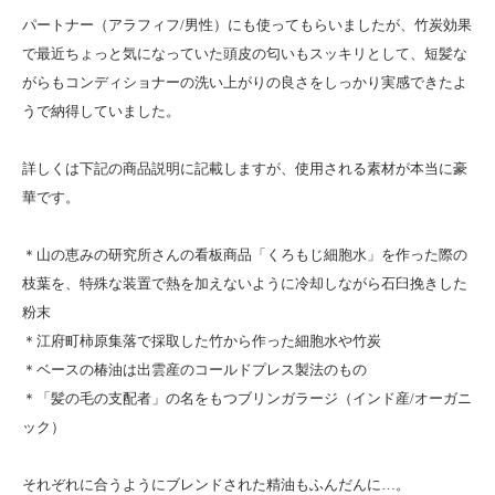
パートナー（アラフィフ/男性）にも使ってもらいましたが、竹炭効果
で最近ちょっと気になっていた頭皮の匂いもスッキリとして、短髪な
がらもコンディショナーの洗い上がりの良さをしっかり実感できたよ
うで納得していました。
詳しくは下記の商品説明に記載しますが、使用される素材が本当に豪
華です。
＊山の恵みの研究所さんの看板商品「くろもじ細胞水」を作った際の
枝葉を、特殊な装置で熱を加えないように冷却しながら石臼挽きした
粉末
＊江府町柿原集落で採取した竹から作った細胞水や竹炭
＊ベースの椿油は出雲産のコールドプレス製法のもの
＊「髪の毛の支配者」の名をもつブリンガラージ（インド産/オーガニ
ック）
それぞれに合うようにブレンドされた精油もふんだんに…。