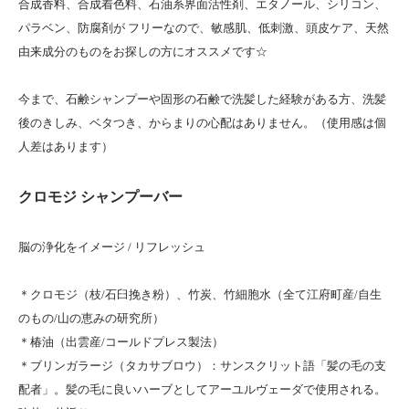
合成香料、合成着色料、石油系界面活性剤、エタノール、シリコン、
パラベン、防腐剤が フリーなので、敏感肌、低刺激、頭皮ケア、天然
由来成分のものをお探しの方にオススメです☆
今まで、石鹸シャンプーや固形の石鹸で洗髪した経験がある方、洗髪
後のきしみ、ベタつき、からまりの心配はありません。（使用感は個
人差はあります）
クロモジ シャンプーバー
脳の浄化をイメージ / リフレッシュ
＊クロモジ（枝/石臼挽き粉）、竹炭、竹細胞水（全て江府町産/自生
のもの/山の恵みの研究所）
＊椿油（出雲産/コールドプレス製法）
＊ブリンガラージ（タカサブロウ）：サンスクリット語「髪の毛の支
配者」。髪の毛に良いハーブとしてアーユルヴェーダで使用される。