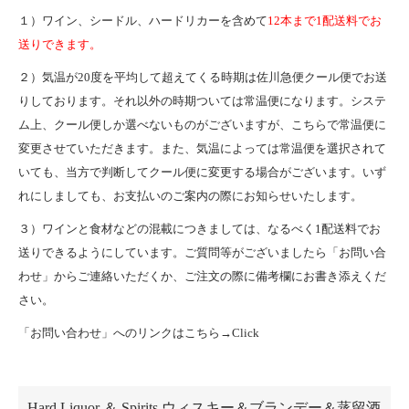
１）ワイン、シードル、ハードリカーを含めて
12本まで1配送料でお
送りできます。
２）気温が20度を平均して超えてくる時期は佐川急便クール便でお送
りしております。それ以外の時期ついては常温便になります。システ
ム上、クール便しか選べないものがございますが、こちらで常温便に
変更させていただきます。また、気温によっては常温便を選択されて
いても、当方で判断してクール便に変更する場合がございます。いず
れにしましても、お支払いのご案内の際にお知らせいたします。
３）ワインと食材などの混載につきましては、なるべく1配送料でお
送りできるようにしています。ご質問等がございましたら「お問い合
わせ」からご連絡いただくか、ご注文の際に備考欄にお書き添えくだ
さい。
「お問い合わせ」へのリンクはこちら→
Click
カテゴリー一覧
Hard Liquor ＆ Spirits ウィスキー＆ブランデー＆蒸留酒