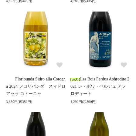
4,895円(税445円)
4,785円(税435円)
Floribunda Sidro alla Cotogn
Les Bois Perdus Aphrodite 2
a 2024 フロリバンダ スィドロ
021 レ・ボワ・ペルデュ アフ
アッラ コトーニャ
ロディート
3,850円(税350円)
4,290円(税390円)