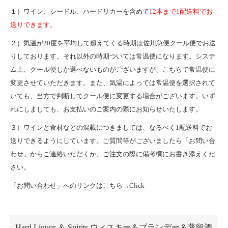
１）ワイン、シードル、ハードリカーを含めて
12本まで1配送料でお
送りできます。
２）気温が20度を平均して超えてくる時期は佐川急便クール便でお送
りしております。それ以外の時期ついては常温便になります。システ
ム上、クール便しか選べないものがございますが、こちらで常温便に
変更させていただきます。また、気温によっては常温便を選択されて
いても、当方で判断してクール便に変更する場合がございます。いず
れにしましても、お支払いのご案内の際にお知らせいたします。
３）ワインと食材などの混載につきましては、なるべく1配送料でお
送りできるようにしています。ご質問等がございましたら「お問い合
わせ」からご連絡いただくか、ご注文の際に備考欄にお書き添えくだ
さい。
「お問い合わせ」へのリンクはこちら→
Click
カテゴリー一覧
Hard Liquor ＆ Spirits ウィスキー＆ブランデー＆蒸留酒