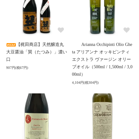
【梶田商店】天然醸造丸
Arianna Occhipinti Olio Ghe
大豆醤油「巽（たつみ）」濃い
ta アリアンナ オッキピンティ
口
エクストラ ヴァージン オリー
ブオイル（500ml / 1,500ml / 3,0
907円(税67円)
00ml）
4,104円(税304円)